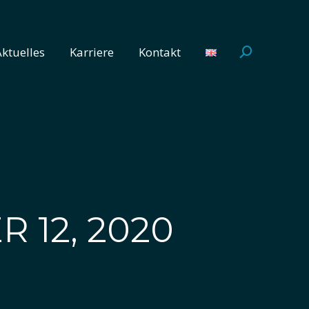
Aktuelles
Karriere
Kontakt
Search:
Aktuelles
Karriere
Kontakt
Search:
 12, 2020