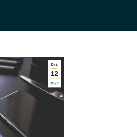
Dez.
12
2020