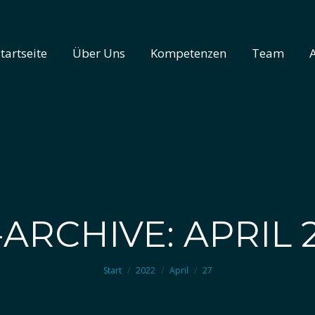
tartseite
Über Uns
Kompetenzen
Team
tartseite
Über Uns
Kompetenzen
Team
ARCHIVE: APRIL 2
Sie befinden sich hier:
Start
2022
April
27