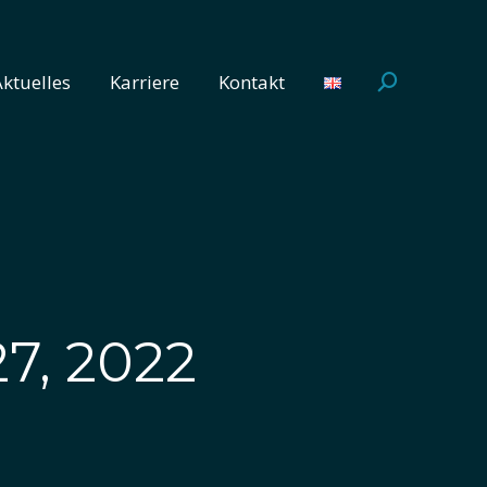
Aktuelles
Karriere
Kontakt
Search:
Aktuelles
Karriere
Kontakt
Search:
7, 2022