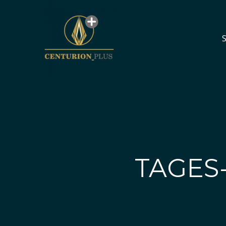
S
S
TAGES-