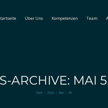
tartseite
Über Uns
Kompetenzen
Team
tartseite
Über Uns
Kompetenzen
Team
S-ARCHIVE: MAI 5,
Sie befinden sich hier:
Start
2023
Mai
05