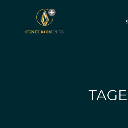
S
S
TAGE