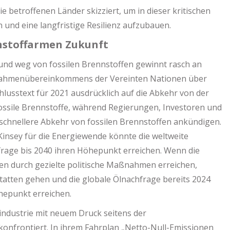
 betroffenen Länder skizziert, um in dieser kritischen
n und eine langfristige Resilienz aufzubauen.
nstoffarmen Zukunft
 und weg von fossilen Brennstoffen gewinnt rasch an
s Rahmenübereinkommens der Vereinten Nationen über
lusstext für 2021 ausdrücklich auf die Abkehr von der
ossile Brennstoffe, während Regierungen, Investoren und
 schnellere Abkehr von fossilen Brennstoffen ankündigen.
insey für die Energiewende könnte die weltweite
frage bis 2040 ihren Höhepunkt erreichen. Wenn die
en durch gezielte politische Maßnahmen erreichen,
atten gehen und die globale Ölnachfrage bereits 2024
hepunkt erreichen.
sindustrie mit neuem Druck seitens der
nfrontiert. In ihrem Fahrplan „Netto-Null-Emissionen