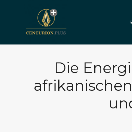
S
S
Die Energ
afrikanische
un