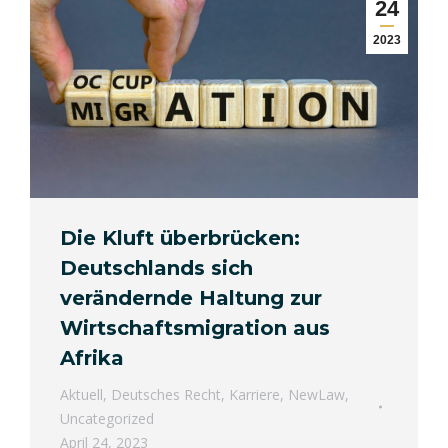
24
2023
Die Kluft überbrücken:
Deutschlands sich
verändernde Haltung zur
Wirtschaftsmigration aus
Afrika
Aktuell
,
Deutsches Recht
,
Karriere
,
NewLaw
,
Uncategorized
April 24, 2023