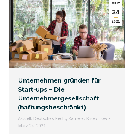
März
24
2021
Unternehmen gründen für
Start-ups – Die
Unternehmergesellschaft
(haftungsbeschränkt)
Aktuell
,
Deutsches Recht
,
Karriere
,
Know How
März 24, 2021