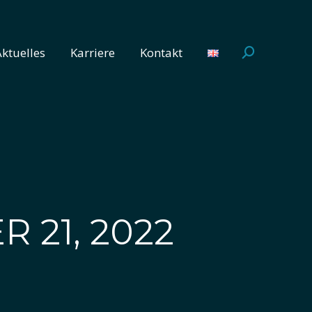
Aktuelles
Karriere
Kontakt
Search:
Aktuelles
Karriere
Kontakt
Search:
 21, 2022