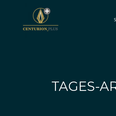
S
S
TAGES-AR