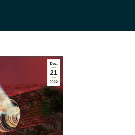
Dez.
21
2022