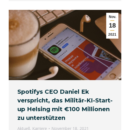
Nov.
18
2021
Spotifys CEO Daniel Ek
verspricht, das Militär-KI-Start-
up Helsing mit €100 Millionen
zu unterstützen
Aktuell
,
Karriere
November 18, 2021