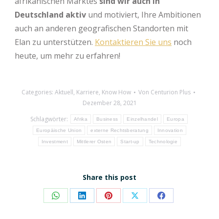
afrikanischen Marktes
sind wir auch in
Deutschland aktiv
und motiviert, Ihre Ambitionen
auch an anderen geografischen Standorten mit
Elan zu unterstützen.
Kontaktieren Sie uns
noch
heute, um mehr zu erfahren!
Categories:
Aktuell
,
Karriere
,
Know How
Von
Centurion Plus
Dezember 28, 2021
Schlagwörter:
Afrika
Business
Einzelhandel
Europa
Europäische Union
externe Rechtsberatung
Innovation
Investment
Mittlerer Osten
Start-up
Technologie
Share this post
Share
Share
Share
Share
Share
on
on
on
on
on