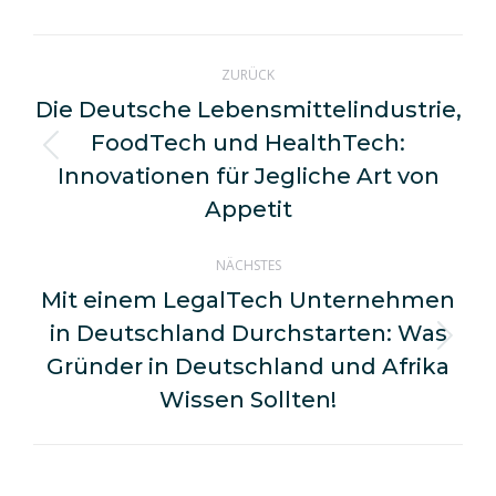
WhatsApp
LinkedIn
Pinterest
X
Facebook
Kommentarnavigation
ZURÜCK
Die Deutsche Lebensmittelindustrie,
FoodTech und HealthTech:
Vorheriger
Innovationen für Jegliche Art von
Beitrag:
Appetit
NÄCHSTES
Mit einem LegalTech Unternehmen
in Deutschland Durchstarten: Was
Nächster
Gründer in Deutschland und Afrika
Beitrag:
Wissen Sollten!