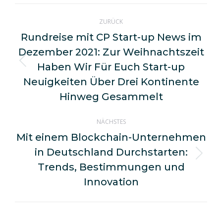
WhatsApp
LinkedIn
Pinterest
X
Facebook
Kommentarnavigation
ZURÜCK
Rundreise mit CP Start-up News im
Dezember 2021: Zur Weihnachtszeit
Haben Wir Für Euch Start-up
Vorheriger
Beitrag:
Neuigkeiten Über Drei Kontinente
Hinweg Gesammelt
NÄCHSTES
Mit einem Blockchain-Unternehmen
in Deutschland Durchstarten:
Nächster
Trends, Bestimmungen und
Beitrag:
Innovation