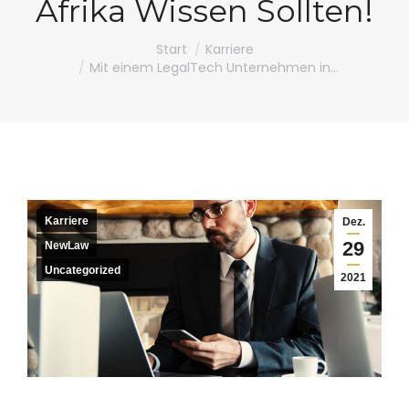
Afrika Wissen Sollten!
Sie befinden sich hier:
Start
Karriere
Mit einem LegalTech Unternehmen in…
Karriere
Dez.
29
NewLaw
Uncategorized
2021