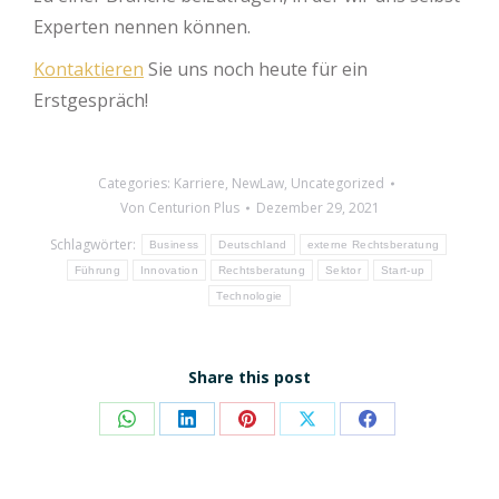
Experten nennen können.
Kontaktieren
Sie uns noch heute für ein
Erstgespräch!
Categories:
Karriere
,
NewLaw
,
Uncategorized
Von
Centurion Plus
Dezember 29, 2021
Schlagwörter:
Business
Deutschland
externe Rechtsberatung
Führung
Innovation
Rechtsberatung
Sektor
Start-up
Technologie
Share this post
Share
Share
Share
Share
Share
on
on
on
on
on