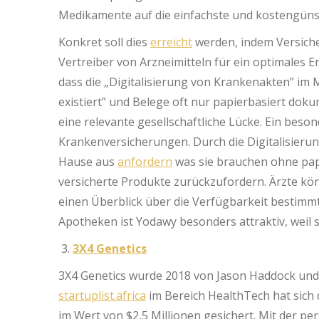
Medikamente auf die einfachste und kostengünst
Konkret soll dies
erreicht
werden, indem Versich
Vertreiber von Arzneimitteln für ein optimales
dass die „Digitalisierung von Krankenakten” im 
existiert” und Belege oft nur papierbasiert dok
eine relevante gesellschaftliche Lücke. Ein beso
Krankenversicherungen. Durch die Digitalisieru
Hause aus
anfordern
was sie brauchen ohne papi
versicherte Produkte zurückzufordern. Ärzte 
einen Überblick über die Verfügbarkeit bestimm
Apotheken ist Yodawy besonders attraktiv, weil
3X4 Genetics
3X4 Genetics wurde 2018 von Jason Haddock und 
startuplist.africa
im Bereich HealthTech hat sich 
im Wert von $2,5 Millionen gesichert. Mit der p