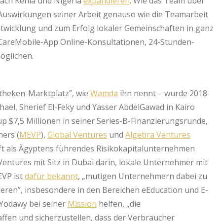
nach Kenia und Nigeria
expandieren
. Wie das Team über
 Auswirkungen seiner Arbeit genauso wie die Teamarbeit
ntwicklung und zum Erfolg lokaler Gemeinschaften in ganz
areMobile-App Online-Konsultationen, 24-Stunden-
öglichen.
theken-Marktplatz”, wie
Wamda
ihn nennt – wurde 2018
el, Sherief El-Feky und Yasser AbdelGawad in Kairo
-up $7,5 Millionen in seiner Series-B-Finanzierungsrunde,
ners (
MEVP
),
Global Ventures
und
Algebra Ventures
ft als Ägyptens führendes Risikokapitalunternehmen
entures mit Sitz in Dubai darin, lokale Unternehmer mit
EVP ist
dafür bekannt
, „mutigen Unternehmern dabei zu
eren”, insbesondere in den Bereichen eEducation und E-
 Yodawy bei seiner
Mission
helfen, „die
fen und sicherzustellen, dass der Verbraucher