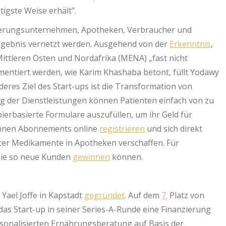
igste Weise erhält”.
erungsunternehmen, Apotheken, Verbraucher und
 Ergebnis vernetzt werden. Ausgehend von der
Erkenntnis
,
Mittleren Osten und Nordafrika (MENA) „fast nicht
umentiert werden, wie Karim Khashaba betont, füllt Yodawy
nderes Ziel des Start-ups ist die Transformation von
ng der Dienstleistungen können Patienten einfach von zu
erbasierte Formulare auszufüllen, um ihr Geld für
können Abonnements online
registrieren
und sich direkt
ter Medikamente in Apotheken verschaffen. Für
 sie so neue Kunden
gewinnen
können.
Yael Joffe in Kapstadt
gegründet
. Auf dem
7.
Platz von
das Start-up in seiner Series-A-Runde eine Finanzierung
ersonalisierten Ernährungsberatung auf Basis der