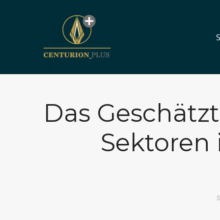
S
S
Das Geschätz
Sektoren 
S