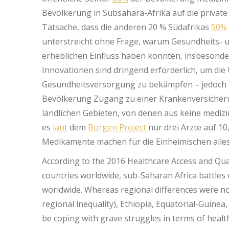
Bevölkerung in Subsahara-Afrika auf die privat
Tatsache, dass die anderen 20 % Südafrikas
50%
unterstreicht ohne Frage, warum Gesundheits- u
erheblichen Einfluss haben könnten, insbesond
Innovationen sind dringend erforderlich, um die
Gesundheitsversorgung zu bekämpfen – jedoch ni
Bevölkerung Zugang zu einer Krankenversicheru
ländlichen Gebieten, von denen aus keine medizi
es
laut
dem
Borgen Project
nur drei Ärzte auf 1
Medikamente machen für die Einheimischen alles 
According to the 2016 Healthcare Access and Qual
countries worldwide, sub-Saharan Africa battles
worldwide. Whereas regional differences were not e
regional inequality), Ethiopia, Equatorial-Guin
be coping with grave struggles in terms of health