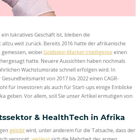
ein lukratives Geschäft ist, bleiben die
allzu weit zurück. Bereits 2016 hatte der afrikanische
n
gemessen, wobei
Goldstein Market Intelligence
einen
hergesagt hatte. Neuere Aussichten haben nochmals
jährlichen Wachstumsrate schnell erfolgen wird. In
er Gesundheitsmarkt von 2017 bis 2022 einen CAGR-
ohl für Investoren als auch für Start-ups einige Einblicke
a geben. Vor allem, soll Sie unser Artikel ermutigen von
ssektor & HealthTech in Afrika
igen
gelobt
wird, unter anderem für die Tatsache, dass der
sch versorgt,
verlässt
sich die Mehrheit der armen