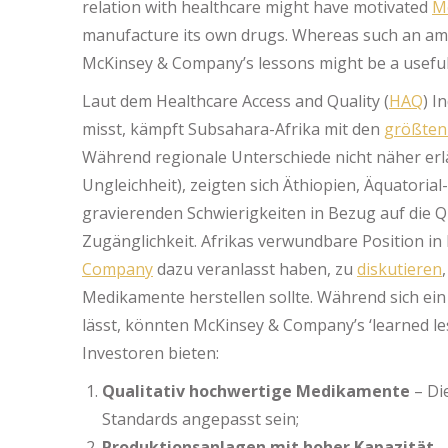
relation with healthcare might have motivated
M
manufacture its own drugs. Whereas such an ambi
McKinsey & Company’s lessons might be a useful 
Laut dem Healthcare Access and Quality (
HAQ
) I
misst, kämpft Subsahara-Afrika mit den
größten
Während regionale Unterschiede nicht näher erläu
Ungleichheit), zeigten sich Äthiopien, Äquatori
gravierenden Schwierigkeiten in Bezug auf die 
Zugänglichkeit. Afrikas verwundbare Position 
Company
dazu veranlasst haben, zu
diskutieren
Medikamente herstellen sollte. Während sich ein
lässt, könnten McKinsey & Company’s ‘learned les
Investoren bieten:
Qualitativ hochwertige Medikamente
– Di
Standards angepasst sein;
Produktionsanlagen mit hoher Kapazität
–