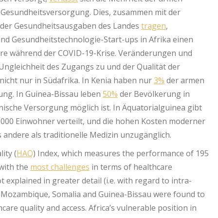
e Gesundheitsversorgung. Dies, zusammen mit der
der Gesundheitsausgaben des Landes
tragen
,
nd Gesundheitstechnologie-Start-ups in Afrika einen
ere während der COVID-19-Krise. Veränderungen und
 Ungleichheit des Zugangs zu und der Qualität der
cht nur in Südafrika. In Kenia haben nur
3%
der armen
ng. In Guinea-Bissau leben
50%
der Bevölkerung in
nische Versorgung möglich ist. In Äquatorialguinea gibt
0,000 Einwohner verteilt, und die hohen Kosten moderner
andere als traditionelle Medizin unzugänglich.
ity (
HAQ
) Index, which measures the performance of 195
 with the
most challenges
in terms of healthcare
xplained in greater detail (i.e. with regard to intra-
ea, Mozambique, Somalia and Guinea-Bissau were found to
care quality and access. Africa’s vulnerable position in