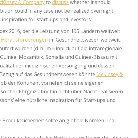
cKinsey & Company
to
discuss
whether it should
tion could in any case not be realized overnight,
inspiration for start-ups and investors:
ndex 2016, der die Leistung von 195 Ländern weltweit
 Herausforderungen
im Gesundheitswesen weltweit.
tert wurden (d. h. im Hinblick auf die intraregionale
al-Guinea, Mosambik, Somalia und Guinea-Bissau mit
Qualität der medizinischen Versorgung und dessen
in Bezug auf das Gesundheitswesen könnte
McKinsey &
, ob der Kontinent vornehmlich seine eigenen
 solcher Ehrgeiz ohnehin nicht über Nacht realisieren
sons’ eine nützliche Inspiration für Start-ups und
e Produktsicherheit sollte an globale Normen und
 Um sie in der globalen Wirtschaft wettbewerbsfähig zu