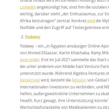
Ghana hinaus wird Africa Health Holdings auch 
LinkedIn
angekündigt hat, sind ihm die sozialen
wichtig, darüber steht „der Enthusiasmus, zur E
Afrika beizutragen” zentral. Konkret
wird
die MyC
Notfälle und den Zugriff auf Testergebnisse erm
Yodawy
Yodawy – ein „in Ägypten ansässiger Online-Apo
von Ahmed ElGazzar, Karim Khashaba, Ramy Mikha
gegründet
. Erst im Juli 2021 sammelte das Start
die unter anderem von Middle East Venture Part
unterstützt wurde. Während Algebra Ventures o
bezeichnet
wird, besteht die
Mission
von Global V
internationalen Investoren zu verbinden, und M
helfen, außergewöhnliche Unternehmen zu skali
Health. Kurz gesagt, ihre Unterstützung könnte
Wertschöpfungskette von Medikamenten zu straf