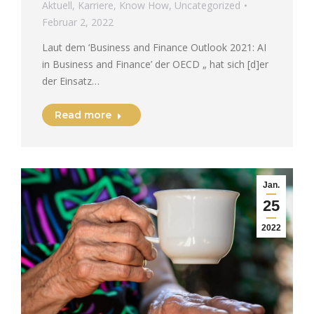
Aktuell
,
Karriere
,
Know How
,
Uncategorized
Februar 2, 2022
Laut dem ‘Business and Finance Outlook 2021: AI
in Business and Finance’ der OECD „ hat sich [d]er
der Einsatz…
Read more
Jan.
25
2022