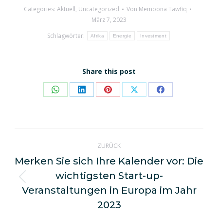
Categories:
Aktuell
,
Uncategorized
Von
Memoona Tawfiq
März 7, 2023
Schlagwörter:
Afrika
Energie
Investment
Share this post
Share
Share
Share
Share
Share
on
on
on
on
on
WhatsApp
LinkedIn
Pinterest
X
Facebook
Kommentarnavigation
ZURÜCK
Merken Sie sich Ihre Kalender vor: Die
wichtigsten Start-up-
Vorheriger
Veranstaltungen in Europa im Jahr
Beitrag:
2023