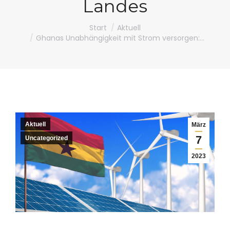
Landes
Sie befinden sich hier:
Start
Aktuell
Ghanas Unabhängigkeit mit Strom versorgen:…
Aktuell
März
7
Uncategorized
2023