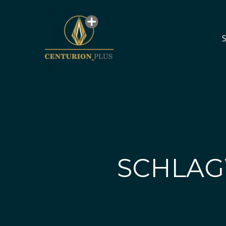
S
S
SCHLAG