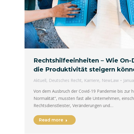
Rechtshilfeeinheiten – Wie O
die Produktivität steigern kön
Aktuell
,
Deutsches Recht
,
Karriere
,
NewLaw
Janua
Von dem Ausbruch der Covid-19 Pandemie bis zur h
Normalität“, mussten fast alle Unternehmen, einschl
Rechtsdienstleister, Veränderungen und…
Read more