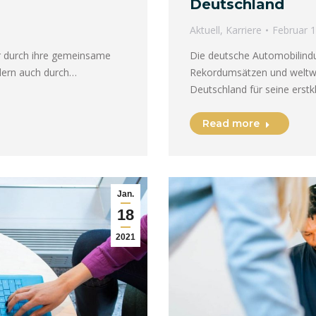
Deutschland
Aktuell
,
Karriere
Februar 1
ur durch ihre gemeinsame
Die deutsche Automobilindus
dern auch durch…
Rekordumsätzen und weltwe
Deutschland für seine erst
Read more
Jan.
18
2021