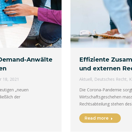
n-Demand-Anwälte
Effiziente Zusa
nen
und externen Re
r 18, 2021
Aktuell
,
Deutsches Recht
,
K
eutigen „neuen
Die Corona-Pandemie sorgt 
ießlich der
Wirtschaftsgeschehen massi
Rechtsabteilung stehen de
Read more