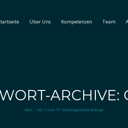
tartseite
Über Uns
Kompetenzen
Team
tartseite
Über Uns
Kompetenzen
Team
WORT-ARCHIVE: C
Sie befinden sich hier:
Start
Mit "Covid-19" verschlagwortete Einträge