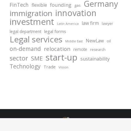
Germany
FinTech
founding
flexible
gas
innovation
immigration
investment
law firm
lawyer
Latin America
legal forms
legal department
Legal services
NewLaw
oil
Middle East
on-demand
relocation
remote
research
start-up
sector
SME
sustainability
Technology
Trade
Vision
© Centurion Plus - 2021. All rights reserved.