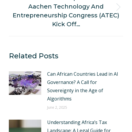
Aachen Technology And
Next
Entrepreneurship Congress (ATEC)
post:
Kick Off…
Related Posts
Can African Countries Lead in AI
Governance? A Call for
Sovereignty in the Age of
Algorithms
June 2, 2025
Understanding Africa’s Tax
Landscape: A Legal Guide for