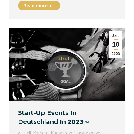
Read more
Jan.
10
2023
Start-Up Events In
Deutschland In 2023￼
Aktuell
,
Karriere
,
Know How
,
Uncategorized