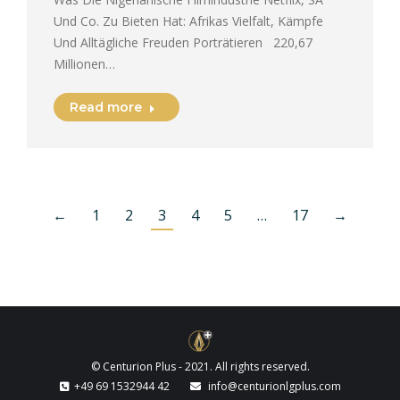
Und Co. Zu Bieten Hat: Afrikas Vielfalt, Kämpfe
Und Alltägliche Freuden Porträtieren 220,67
Millionen…
Read more
←
1
2
3
4
5
…
17
→
© Centurion Plus - 2021. All rights reserved.
+49 69 1532944 42
info@centurionlgplus.com