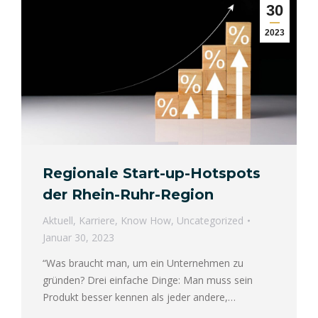
30
2023
Regionale Start-up-Hotspots
der Rhein-Ruhr-Region
Aktuell
,
Karriere
,
Know How
,
Uncategorized
Januar 30, 2023
“Was braucht man, um ein Unternehmen zu
gründen? Drei einfache Dinge: Man muss sein
Produkt besser kennen als jeder andere,…