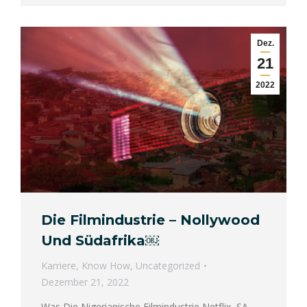
Dez.
21
2022
Die Filmindustrie – Nollywood
Und Südafrika￼
Karriere
,
Know How
,
Uncategorized
Dezember 21, 2022
Was Die Nigerianische Filmindustrie Netflix, SA