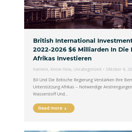
British International Investme
2022-2026 $6 Milliarden In Die
Afrikas Investieren
Karriere
,
Know How
,
Uncategorized
Oktober 4, 2
BII Und Die Britische Regierung Verstärken Ihre B
Unterstützung Afrikas – Notwendige Anstrengunge
Wasserstoff Und…
Read more