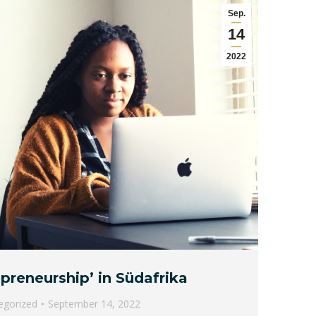
Sep.
14
2022
preneurship’ in Südafrika
egorized
September 14, 2022