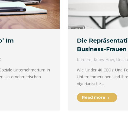
p’ Im
Die Repräsentat
Business-Frauen
2
Karriere
,
Know How
,
Uncat
 Soziale Unternehmertum In
Wie ‘Under 40 CEOs’ Und F
rten Unternehmerischen
Unternehmerinnen Und Ihre
nigerianische…
Read more