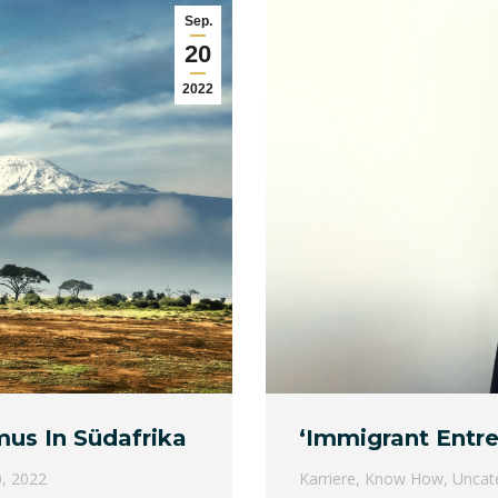
Sep.
20
2022
mus In Südafrika
‘Immigrant Entre
, 2022
Karriere
,
Know How
,
Uncat