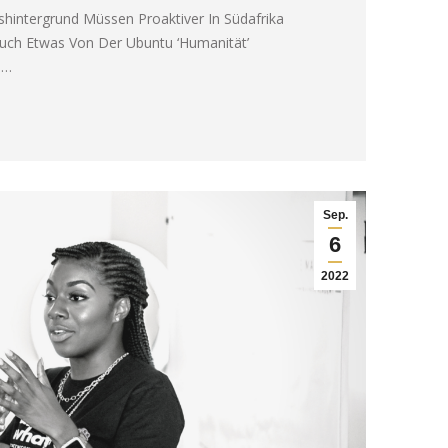
hintergrund Müssen Proaktiver In Südafrika
ch Etwas Von Der Ubuntu ‘Humanität’
s…
Sep.
6
2022