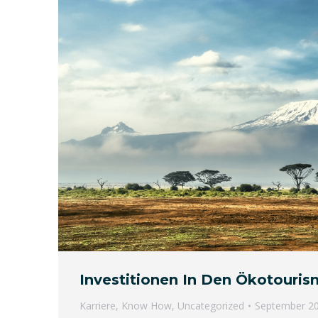
Investitionen In Den Ökotouris
Karriere
,
Know How
,
Uncategorized
September 20