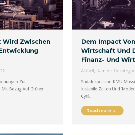
nt Wird Zwischen
Dem Impact Von 
 Entwicklung
Wirtschaft Und 
Finanz- Und Wir
022
Aktuell
,
Karriere
,
Uncategor
emühungen Zur
Südafrikanische KMU Müsse
n Mit Bezug Auf Grünen
Instabile Zeiten Und ‘Moder
Cyril…
Read more