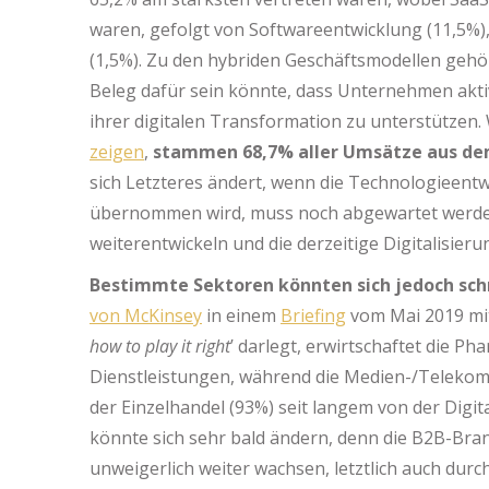
waren, gefolgt von Softwareentwicklung (11,5%)
(1,5%). Zu den hybriden Geschäftsmodellen gehö
Beleg dafür sein könnte, dass Unternehmen ak
ihrer digitalen Transformation zu unterstützen.
zeigen
,
stammen 68,7% aller Umsätze aus de
sich Letzteres ändert, wenn die Technologieent
übernommen wird, muss noch abgewartet werden, 
weiterentwickeln und die derzeitige Digitalisieru
Bestimmte Sektoren könnten sich jedoch schne
von McKinsey
in einem
Briefing
vom Mai 2019 mit
how to play it right
’ darlegt, erwirtschaftet die P
Dienstleistungen, während die Medien-/Telekom
der Einzelhandel (93%) seit langem von der Digita
könnte sich sehr bald ändern, denn die B2B-Bran
unweigerlich weiter wachsen, letztlich auch dur