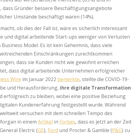
, dass Gründer bessere Beschäftigungsangebote
nlicher Umstände beschäftigt waren (14%).
cht, ob dies der Fall ist, wäre es sicherlich interessant
te und digital arbeitende Start-ups weniger von Verlusten
Business Model. Es ist kein Geheimnis, dass viele
weitreichenden Einschränkungen zurechtkommen
ingen, dass sie Kunden nicht wie gewohnt erreichen
et, dass digital arbeitende Unternehmen erfolgreicher
ness Wire
im Januar 2022
bemerkte
, stellte die COVID-19-
abe und Herausforderung,
ihre digitale Transformation
und erfolgreich zu bleiben, wobei eine positive Beziehung
digitalen Kundenerfahrung festgestellt wurde. Während
weltweit versuchen mit dem schnellen Tempo des
 Morgan in einem
Artikel
in
Forbes
, dass es jetzt an der Zeit
General Electric (
GE
),
Ford
und Procter & Gamble (
P&G
) zu