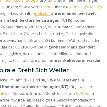
t
,
Intel
,
Apple
,
Google
usw. sind nicht mehr die einzigen
ie jüngste Studie von
Statista
über die
globale Verteilung
eigt, dass sich
die
meisten
Unternehmen weltweit
 FinTech-Sektors beizutragen (7,1%)
, wobei
4,7%) auf Platz 4, AdTech (3,3%) auf Platz 5 und andere
, Blockchain, Cybersicherheit und AgTech) sowie die
Werte zwischen 0,6% und 2,8% kommen. Während sich die
m Zuge der COVID-19-Krise in gewissem Maße geändert
ise gleich, da die künstliche Intelligenz, aber auch
r digitalen Transformation
immer skalierbarer werden
.
irale Dreht Sich Weiter
che, im Jahr 2021 sind
30,5 % der Start-ups in
nd Kommunikationstechnologie (IKT)
tätig, wie der
ab
der Deutsche Startup Monitor, der von
PWC
, dem
erstellt wurde, an, dass digitale Geschäftsmodelle mit
 (26,5%) und Online-Plattformen (15,6%) am beliebtesten