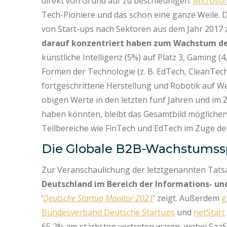
direkt von Grund auf zu beschleunigen.
Microsof
Tech-Pioniere und das schon eine ganze Weile. D
von Start-ups nach Sektoren aus dem Jahr 2017 z
darauf konzentriert haben zum Wachstum des
künstliche Intelligenz (5%) auf Platz 3, Gaming (
Formen der Technologie (z. B. EdTech, CleanTech
fortgeschrittene Herstellung und Robotik auf 
obigen Werte in den letzten fünf Jahren und i
haben könnten, bleibt das Gesamtbild möglicherwe
Teilbereiche wie FinTech und EdTech im Zuge de
Die Globale B2B-Wachstumssp
Zur Veranschaulichung der letztgenannten Tatsa
Deutschland im Bereich der Informations- u
‘
Deutsche Startup Monitor 2021
’ zeigt. Außerdem
g
Bundesverband Deutsche Startups
und
netStart
65,2% am stärksten vertreten waren, wobei SaaS