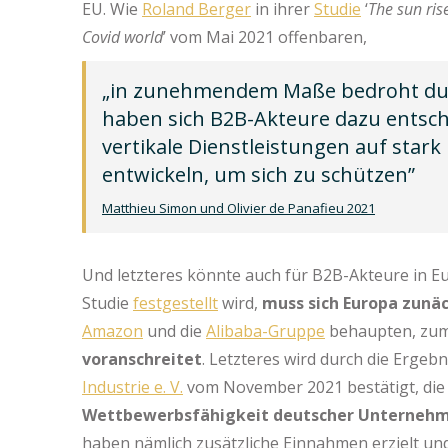
EU. Wie
Roland Berger
in ihrer
Studie
‘
The sun ris
Covid world
’ vom Mai 2021 offenbaren,
„in zunehmendem Maße bedroht durc
haben sich B2B-Akteure dazu entschl
vertikale Dienstleistungen auf stark
entwickeln, um sich zu schützen”
Matthieu Simon und Olivier de Panafieu 2021
Und letzteres könnte auch für B2B-Akteure in 
Studie
festgestellt
wird,
muss sich Europa zunä
Amazon
und die
Alibaba-Gruppe
behaupten, zum
voranschreitet
. Letzteres wird durch die Ergeb
Industrie e. V.
vom November 2021 bestätigt, die 
Wettbewerbsfähigkeit deutscher Unterneh
haben nämlich zusätzliche Einnahmen erzielt u