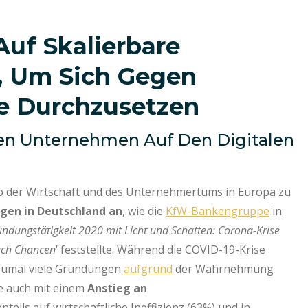
 Auf Skalierbare
, Um Sich Gegen
ze Durchzusetzen
lten Unternehmen Auf Den Digitalen
o der Wirtschaft und des Unternehmertums in Europa zu
ngen in Deutschland an
, wie die
KfW-Bankengruppe
in
ndungstätigkeit 2020 mit Licht und Schatten: Corona-Krise
auch Chancen
’ feststellte. Während die COVID-19-Krise
 zumal viele Gründungen
aufgrund
der Wahrnehmung
ie auch mit einem
Anstieg an
nteils auf wirtschaftliche Ineffizienz (63%) und in