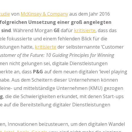
tudie
von
McKinsey & Company
aus dem Jahr 2016
folgreichen Umsetzung einer groß angelegten
 sind
. Während Morgan
GE
dafür
kritisierte
, dass das
ele fokussierte und einem fehlenden Blick für die
istungen hatte,
kritisierte
der selbsternannte ‘Customer
ustomer of the Future: 10 Guiding Principles for Winning
en nicht gelungen sei, digitale Dienstleistungen
merkte an, dass
P&G
auf dem neuen digitalen ‘level playing
n habe. Aus dem Scheitern dieser Unternehmen können
d kleine- und mittelständige Unternehmen (KMU) gezogen
ng
, die die Schwierigkeiten erkundet, mit denen Start-ups
e auf die Bereitstellung digitaler Dienstleistungen
ielen, Innovationen beizusteuern, um den digitalen Wandel