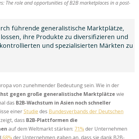
es: The role and opportunities of B2B marketplaces in a post-
h führende generalistische Marktplätze,
ossen, ihre Produkte zu diversifizieren und
 kontrollierten und spezialisierten Märkten zu
Europa von zunehmender Bedeutung sein. Wie in der
chst gegen große generalistische Marktplätze
wie
al das
B2B-Wachstum in Asien noch schneller
nisse einer
Studie
des
Bundesverbands der Deutschen
zeigt, dass
B2B-Plattformen die
men
auf dem Weltmarkt stärken:
71%
der Unternehmen
nd
68%
der Unternehmen gaben an, dass sie dank B2B-