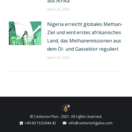
aus Afrika
April 24, 2023
Nigeria erreicht globales Methan-
Ziel und wird erstes afrikanisches
Land, das Methanemissionen aus
dem Öl- und Gassektor reguliert
April 19, 2023
© Centurion Plus - 2021. All rights reserved.
+49 69 1532944 42
info@centurionlgplus.com