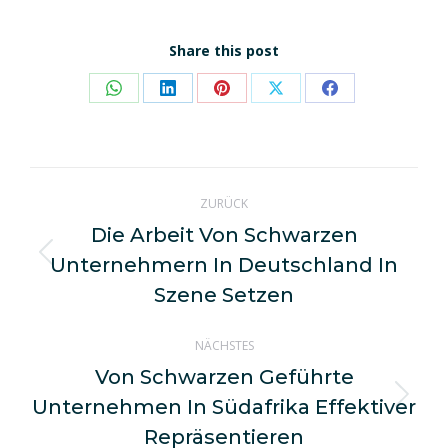
Share this post
Share
Share
Share
Share
Share
on
on
on
on
on
WhatsApp
LinkedIn
Pinterest
X
Facebook
Kommentarnavigation
ZURÜCK
Die Arbeit Von Schwarzen
Unternehmern In Deutschland In
Vorheriger
Beitrag:
Szene Setzen
NÄCHSTES
Von Schwarzen Geführte
Unternehmen In Südafrika Effektiver
Nächster
Beitrag:
Repräsentieren