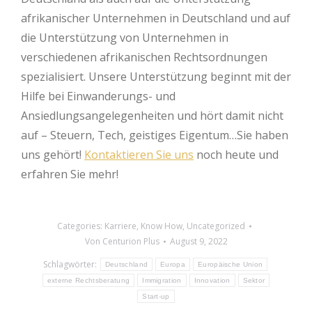
afrikanischer Unternehmen in Deutschland und auf
die Unterstützung von Unternehmen in
verschiedenen afrikanischen Rechtsordnungen
spezialisiert. Unsere Unterstützung beginnt mit der
Hilfe bei Einwanderungs- und
Ansiedlungsangelegenheiten und hört damit nicht
auf – Steuern, Tech, geistiges Eigentum…Sie haben
uns gehört!
Kontaktieren Sie uns
noch heute und
erfahren Sie mehr!
Categories:
Karriere
,
Know How
,
Uncategorized
Von
Centurion Plus
August 9, 2022
Schlagwörter:
Deutschland
Europa
Europäische Union
externe Rechtsberatung
Immigration
Innovation
Sektor
Start-up