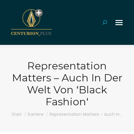
Search:
Representation
Matters – Auch In Der
Welt Von ‘Black
Fashion‘
Sie befinden sich hier:
Start
Karriere
Representation Matters – Auch In…