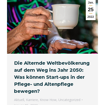
Jan.
25
2022
Die Alternde Weltbevölkerung
auf dem Weg ins Jahr 2050:
Was können Start-ups in der
Pflege- und Altenpflege
bewegen?
Aktuell
,
Karriere
,
Know How
,
Uncategorized