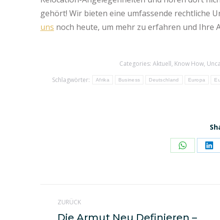
gehört! Wir bieten eine umfassende rechtliche U
uns
noch heute, um mehr zu erfahren und Ihre A
Categories:
Aktuell
,
Know How
,
Unca
Schlagwörter:
Afrika
Business
Deutschland
Europa
Eu
Sh
Share
Sh
on
on
WhatsAp
Li
Kommentarnavigati
ZURÜCK
Die Armut Neu Definieren –