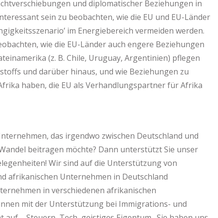
Machtverschiebungen und diplomatischer Beziehungen in
nteressant sein zu beobachten, wie die EU und EU-Länder
ängigkeitsszenario’ im Energiebereich vermeiden werden.
 beobachten, wie die EU-Länder auch engere Beziehungen
teinamerika (z. B. Chile, Uruguay, Argentinien) pflegen
stoffs und darüber hinaus, und wie Beziehungen zu
frika haben, die EU als Verhandlungspartner für Afrika
es Unternehmen, das irgendwo zwischen Deutschland und
 Wandel beitragen möchte? Dann unterstützt Sie unser
egenheiten! Wir sind auf die Unterstützung von
nd afrikanischen Unternehmen in Deutschland
Unternehmen in verschiedenen afrikanischen
nnen mit der Unterstützung bei Immigrations- und
t auf – Steuern, Tech, geistiges Eigentum…Sie haben uns