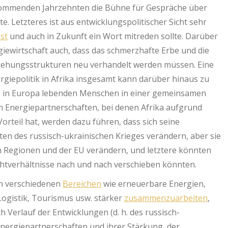
n kommenden Jahrzehnten die Bühne für Gespräche über
e. Letzteres ist aus entwicklungspolitischer Sicht sehr
st
und auch in Zukunft ein Wort mitreden sollte. Darüber
giewirtschaft auch, dass das schmerzhafte Erbe und die
ziehungsstrukturen neu verhandelt werden müssen. Eine
rgiepolitik in Afrika insgesamt kann darüber hinaus zu
ie in Europa lebenden Menschen in einer gemeinsamen
n Energiepartnerschaften, bei denen Afrika aufgrund
rteil hat, werden dazu führen, dass sich seine
en des russisch-ukrainischen Krieges verändern, aber sie
n Regionen und der EU verändern, und letztere könnten
achtverhältnisse nach und nach verschieben könnten.
in verschiedenen
Bereichen
wie erneuerbare Energien,
Logistik, Tourismus usw. stärker
zusammenzuarbeiten
,
h Verlauf der Entwicklungen (d. h. des russisch-
Energiepartnerschaften und ihrer Stärkung, der