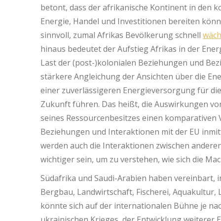
betont, dass der afrikanische Kontinent in de
Energie, Handel und Investitionen bereiten könnt
sinnvoll, zumal Afrikas Bevölkerung schnell
wäch
hinaus bedeutet der Aufstieg Afrikas in der Ener
Last der (post-)kolonialen Beziehungen und Be
stärkere Angleichung der Ansichten über die Ene
einer zuverlässigeren Energieversorgung für d
Zukunft führen. Das heißt, die Auswirkungen vo
seines Ressourcenbesitzes einen komparativen Vo
Beziehungen und Interaktionen mit der EU inmitt
werden auch die Interaktionen zwischen andere
wichtiger sein, um zu verstehen, wie sich die M
Südafrika und Saudi-Arabien haben vereinbart, 
Bergbau, Landwirtschaft, Fischerei, Aquakultur, 
könnte sich auf der internationalen Bühne je nac
ukrainischen Krieges, der Entwicklung weiterer 