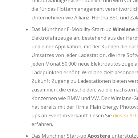
zeitaufwändige Excel-Tabellen und wird vor a
die für das Flottenmanagement verantwortlich
Unternehmen wie Allianz, Hertha BSC und Za
Das Münchner E-Mobility-Start-up
Wirelane
b
Elektrofahrzeuge an, bestehend aus der Hard
und einer Applikation, mit der Kunden die näc
Umsatzes von jeder Ladestation, die ihre Sof
jeden Monat 50.000 neue Elektroautos zugelas
Ladepunkten erhöht. Wirelane zielt besonders
Zukunft Zugang zu Ladestationen bieten we
zusammen, die entscheiden, wo die nächsten L
Konzernen wie BMW und VW. Der Wirelane-Grü
hat bereits mit der Firma Plain Energy Photov
ups an Eventim verkauft. Lesen Sie
diesen Arti
erfahren.
Das Münchner Start-up
Apostera
unterstützt