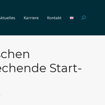
Aktuelles
Karriere
Kontakt
Search:
Aktuelles
Karriere
Kontakt
Search:
schen
echende Start-
…