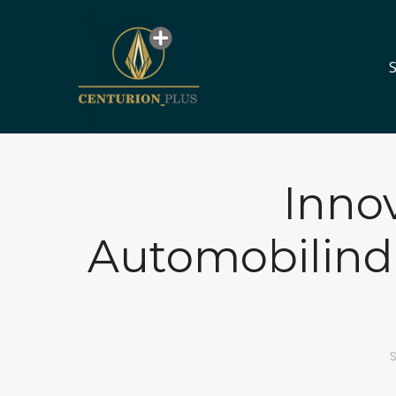
S
S
Inno
Automobilindu
S