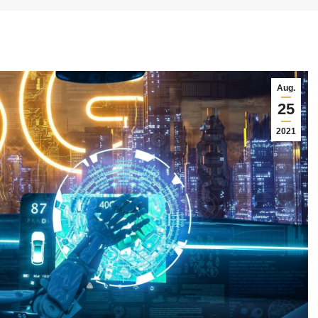
Aug.
25
2021