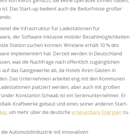
llem von KMUs genutzt, die keine operative Einheit haben,
 ist. Das Start-up bedient auch die Bedürfnisse großer
lando.
ietet die Infrastruktur für Ladestationen für
ware, der Software inklusive mobiler Bezahlmöglichkeiten
hste Station suchen können. Wirelane erhält 10 % des
tware implementiert hat. Derzeit werden in Deutschland
sen, was die Nachfrage nach öffentlich zugänglichen
 auf das Gastgewerbe ab, da Hotels ihren Gästen in
rden. Das Unternehmen arbeitet eng mit den Kommunen
adestationen platziert werden, aber auch mit großen
nder Konstantin Schwab ist ein Serienunternehmer. Er
oltaik-Kraftwerke gebaut und eines seiner anderen Start-
kel
, um mehr über die deutsche
erneuerbare Energien
zu
 die Automobilindustrie mit innovativen