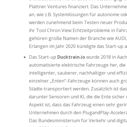
Plattner Ventures finanziert. Das Unternehmen
an, wie z.B. Systemlösungen für autonome oder
werden zunehmend beim Testen neuer Produkt
ihr Tool Chron View Echtzeitprobleme in Fah
gehören große Namen der Branche wie AUDI
Erlangen im Jahr 2020 kündigte das Start-up a
Das Start-up
Ducktrain.io
wurde 2018 in Aach
automatisierte elektrische Fahrzeuge her, die
intelligenter, sauberer, nachhaltiger und eff
einzelner „Enten“-Fahrzeuge können auch grö
Städte transportiert werden. Zusätzlich ist d
darunter Sensoren und KI, die die Ente sicher
Aspekt ist, dass das Fahrzeug einen sehr ger
Unternehmen durch den PlugandPlay-Accelera
Das Bundesministerium für Verkehr und digital