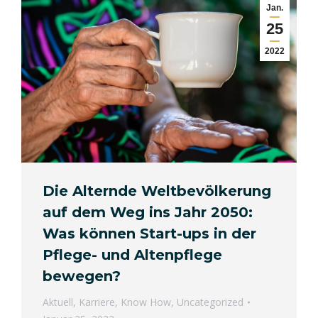
Jan.
25
2022
Die Alternde Weltbevölkerung
auf dem Weg ins Jahr 2050:
Was können Start-ups in der
Pflege- und Altenpflege
bewegen?
Aktuell
,
Karriere
,
Know How
,
Uncategorized