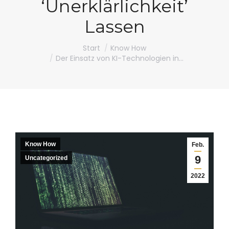
‘Unerklärlichkeit’
Lassen
Sie befinden sich hier:
Start
Know How
Der Einsatz von KI-Technologien in…
Know How
Feb.
9
Uncategorized
2022