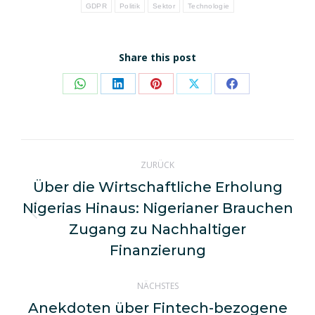
GDPR
Politik
Sektor
Technologie
Share this post
Share
Share
Share
Share
Share
on
on
on
on
on
WhatsApp
LinkedIn
Pinterest
X
Facebook
Kommentarnavigation
ZURÜCK
Über die Wirtschaftliche Erholung
Nigerias Hinaus: Nigerianer Brauchen
Vorheriger
Zugang zu Nachhaltiger
Beitrag:
Finanzierung
NÄCHSTES
Anekdoten über Fintech-bezogene