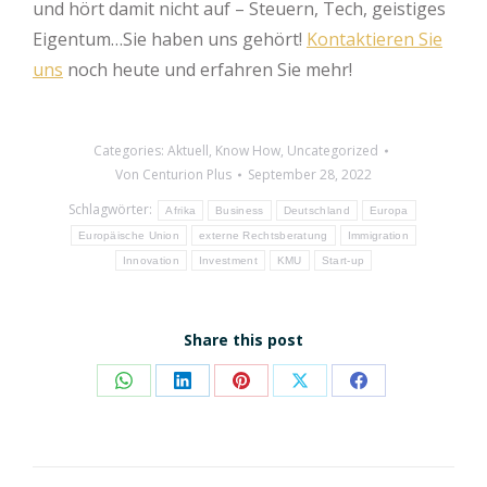
und hört damit nicht auf – Steuern, Tech, geistiges
Eigentum…Sie haben uns gehört!
Kontaktieren Sie
uns
noch heute und erfahren Sie mehr!
Categories:
Aktuell
,
Know How
,
Uncategorized
Von
Centurion Plus
September 28, 2022
Schlagwörter:
Afrika
Business
Deutschland
Europa
Europäische Union
externe Rechtsberatung
Immigration
Innovation
Investment
KMU
Start-up
Share this post
Share
Share
Share
Share
Share
on
on
on
on
on
WhatsApp
LinkedIn
Pinterest
X
Facebook