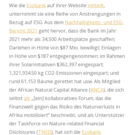
Wie die
Ecobank
auf ihrer Website
mitteilt
,
unternimmt sie eine Reihe von Anstrengungen in
Bezug auf ESG. Aus dem
Nachhaltigkeits- und ESG-
Bericht 2021
geht hervor, dass die Bank im Jahr
2021 mehr als 34,500 Arbeitsplätze geschaffen;
Darlehen in Höhe von $87 Mio. bewilligt; Einlagen
in Höhe von $187 entgegengenommen; im Rahmen
ihrer Solarinitiativen $362,397 eingespart;
1,321,934.50 kg CO2-Emissionen eingespart; und
rund 61,153 Bäume gerettet hat usw. Als Mitglied
der African Natural Capital Alliance (
ANCA
), die sich
selbst
als
„[ein] kollaboratives Forum, das die
Finanzwelt gegen das Risiko des Naturverlusts in
Afrika mobilisiert” beschreibt, und als Unterstützer
der Taskforce on Nature-related Financial
Disclosures (
TNFD
), hat sich die
Ecobank