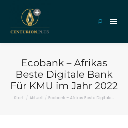
Search:
Ecobank – Afrikas
Beste Digitale Bank
Für KMU im Jahr 2022
Sie befinden sich hier:
Start
Aktuell
Ecobank – Afrikas Beste Digitale…