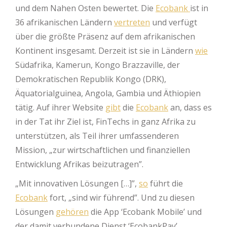
und dem Nahen Osten bewertet. Die
Ecobank
ist in
36 afrikanischen Ländern
vertreten
und verfügt
über die größte Präsenz auf dem afrikanischen
Kontinent insgesamt. Derzeit ist sie in Ländern
wie
Südafrika, Kamerun, Kongo Brazzaville, der
Demokratischen Republik Kongo (DRK),
Äquatorialguinea, Angola, Gambia und Äthiopien
tätig. Auf ihrer Website
gibt
die
Ecobank
an, dass es
in der Tat ihr Ziel ist, FinTechs in ganz Afrika zu
unterstützen, als Teil ihrer umfassenderen
Mission, „zur wirtschaftlichen und finanziellen
Entwicklung Afrikas beizutragen”.
„Mit innovativen Lösungen […]”,
so
führt die
Ecobank
fort, „sind wir führend”. Und zu diesen
Lösungen
gehören
die App ‘Ecobank Mobile’ und
der damit verbundene Dienst ‘EcobankPay’.