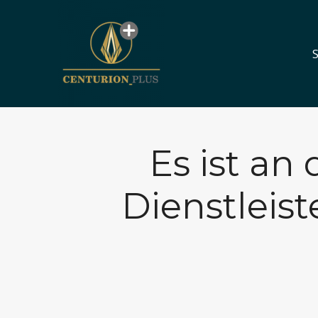
S
S
Es ist an 
Dienstleis