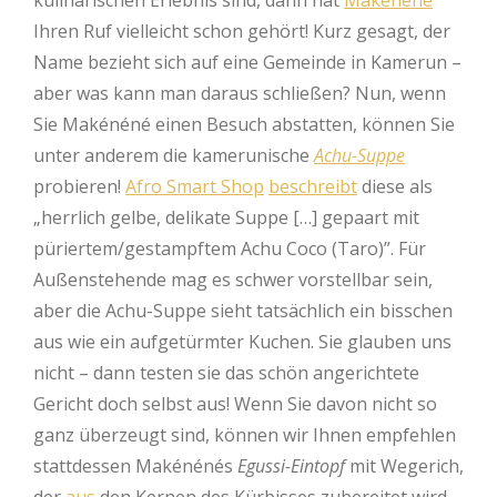
kulinarischen Erlebnis sind, dann hat
Makénéné
Ihren Ruf vielleicht schon gehört! Kurz gesagt, der
Name bezieht sich auf eine Gemeinde in Kamerun –
aber was kann man daraus schließen? Nun, wenn
Sie Makénéné einen Besuch abstatten, können Sie
unter anderem die kamerunische
Achu-Suppe
probieren!
Afro Smart Shop
beschreibt
diese als
„herrlich gelbe, delikate Suppe […] gepaart mit
püriertem/gestampftem Achu Coco (Taro)”. Für
Außenstehende mag es schwer vorstellbar sein,
aber die Achu-Suppe sieht tatsächlich ein bisschen
aus wie ein aufgetürmter Kuchen. Sie glauben uns
nicht – dann testen sie das schön angerichtete
Gericht doch selbst aus! Wenn Sie davon nicht so
ganz überzeugt sind, können wir Ihnen empfehlen
stattdessen Makénénés
Egussi-Eintopf
mit Wegerich,