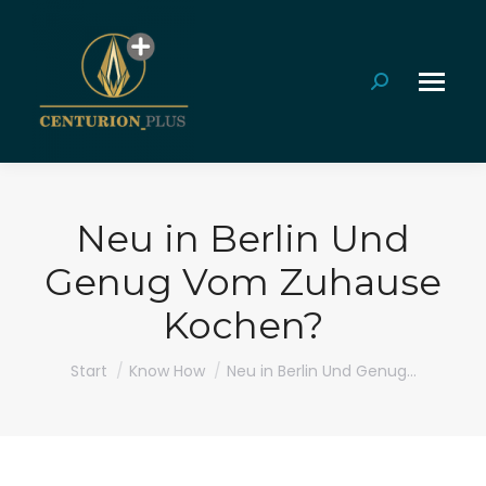
Search:
Neu in Berlin Und
Genug Vom Zuhause
Kochen?
Sie befinden sich hier:
Start
Know How
Neu in Berlin Und Genug…