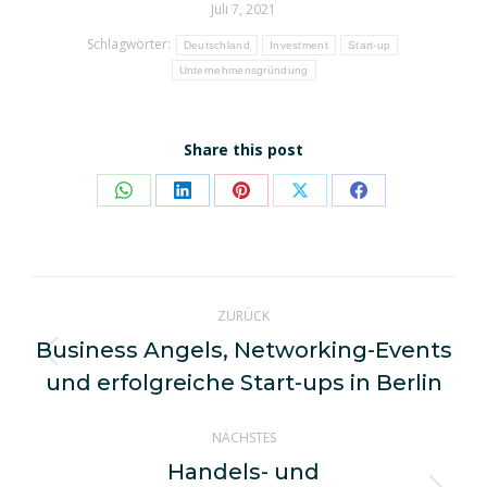
Juli 7, 2021
Schlagwörter:
Deutschland
Investment
Start-up
Unternehmensgründung
Share this post
Share
Share
Share
Share
Share
on
on
on
on
on
WhatsApp
LinkedIn
Pinterest
X
Facebook
Kommentarnavigation
ZURÜCK
Business Angels, Networking-Events
Vorheriger
und erfolgreiche Start-ups in Berlin
Beitrag:
NÄCHSTES
Handels- und