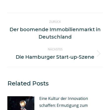
on
on
on
on
on
WhatsApp
LinkedIn
Pinterest
X
Facebook
Kommentarnavigation
ZURÜCK
Der boomende Immobilienmarkt in
Vorheriger
Deutschland
Beitrag:
NÄCHSTES
Die Hamburger Start-up-Szene
Nächster
Beitrag:
Related Posts
Eine Kultur der Innovation
schaffen: Ermutigung zum