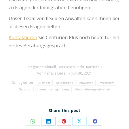
zu Fragen der Immigration benötigen.
Unser Team von flexiblen Anwälten kann Ihnen bei
all diesen Fragen helfen.
Kontaktieren
Sie Centurion Plus noch heute für ein
erstes Beratungsgespräch.
Categories:
Aktuell
,
Deutsches Recht
,
Karriere
Von
Patricia Deller
Juni 30, 2021
Schlagwörter:
Business
Deutschland
Innovation
Investment
Start-up
Unternehmensgründung
Unternehmergesellschaft
Share this post
Share
Share
Share
Share
Share