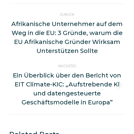
WhatsApp
LinkedIn
Pinterest
X
Facebook
Kommentarnavigation
ZURÜCK
Afrikanische Unternehmer auf dem
Weg in die EU: 3 Gründe, warum die
Vorheriger
EU Afrikanische Gründer Wirksam
Beitrag:
Unterstützen Sollte
NÄCHSTES
Ein Überblick über den Bericht von
EIT Climate-KIC: „Aufstrebende KI
Nächster
und datengesteuerte
Beitrag:
Geschäftsmodelle in Europa”