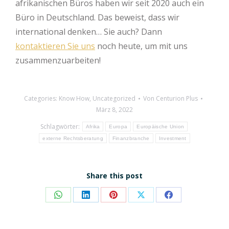
afrikanischen Büros haben wir seit 2020 auch ein
Büro in Deutschland. Das beweist, dass wir
international denken… Sie auch? Dann
kontaktieren Sie uns
noch heute, um mit uns
zusammenzuarbeiten!
Categories:
Know How
,
Uncategorized
Von
Centurion Plus
März 8, 2022
Schlagwörter:
Afrika
Europa
Europäische Union
externe Rechtsberatung
Finanzbranche
Investment
Share this post
Share
Share
Share
Share
Share
on
on
on
on
on