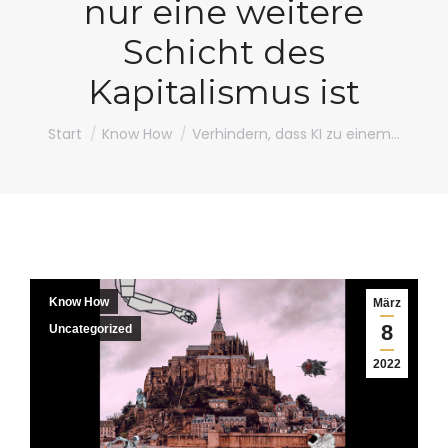
nur eine weitere
Schicht des
Kapitalismus ist
Sie befinden sich hier:
Start
Know How
Verhindern, dass KI zu einem…
Know How
März
8
Uncategorized
2022