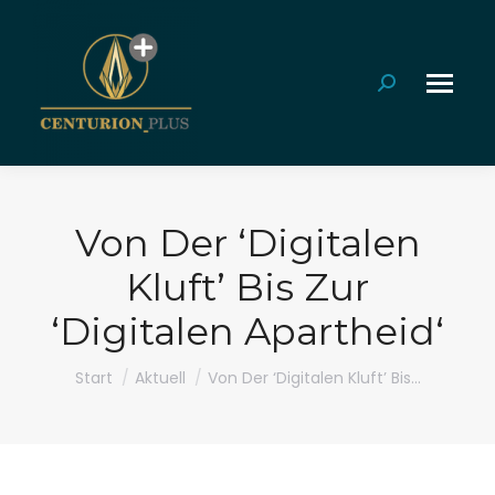
Search:
Von Der ‘Digitalen
Kluft’ Bis Zur
‘Digitalen Apartheid‘
Sie befinden sich hier:
Start
Aktuell
Von Der ‘Digitalen Kluft’ Bis…