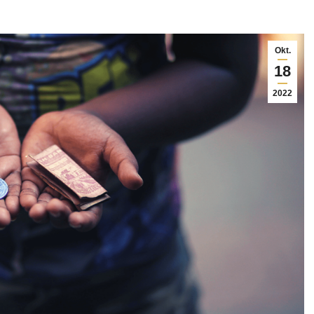
Okt.
18
2022