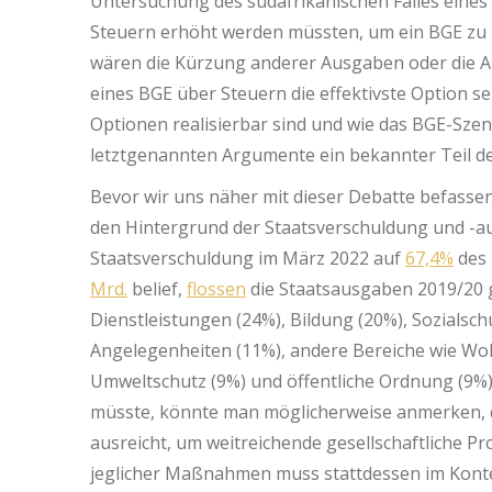
Untersuchung des südafrikanischen Falles eines 
Steuern erhöht werden müssten, um ein BGE zu re
wären die Kürzung anderer Ausgaben oder die A
eines BGE über Steuern die effektivste Option s
Optionen realisierbar sind und wie das BGE-Szen
letztgenannten Argumente ein bekannter Teil d
Bevor wir uns näher mit dieser Debatte befassen
den Hintergrund der Staatsverschuldung und -a
Staatsverschuldung im März 2022 auf
67,4%
des 
Mrd.
belief,
flossen
die Staatsausgaben 2019/20 gr
Dienstleistungen (24%), Bildung (20%), Sozialschu
Angelegenheiten (11%), andere Bereiche wie Woh
Umweltschutz (9%) und öffentliche Ordnung (9%)
müsste, könnte man möglicherweise anmerken, d
ausreicht, um weitreichende gesellschaftliche P
jeglicher Maßnahmen muss stattdessen im Konte