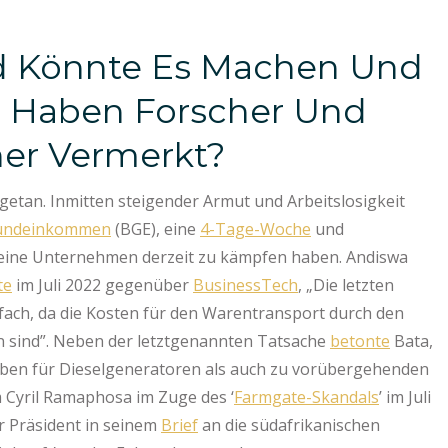
d Könnte Es Machen Und
n Haben Forscher Und
er Vermerkt?
l getan. Inmitten steigender Armut und Arbeitslosigkeit
rundeinkommen
(BGE), eine
4-Tage-Woche
und
leine Unternehmen derzeit zu kämpfen haben. Andiswa
te
im Juli 2022 gegenüber
BusinessTech
, „Die letzten
ach, da die Kosten für den Warentransport durch den
en sind”. Neben der letztgenannten Tatsache
betonte
Bata,
ben für Dieselgeneratoren als auch zu vorübergehenden
Cyril Ramaphosa im Zuge des ‘
Farmgate-Skandals
’ im Juli
r Präsident in seinem
Brief
an die südafrikanischen