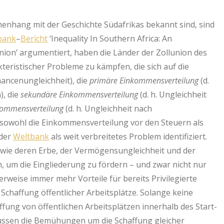
nhang mit der Geschichte Südafrikas bekannt sind, sind
bank
–
Bericht
‘Inequality In Southern Africa: An
ion’ argumentiert, haben die Länder der Zollunion des
akteristischer Probleme zu kämpfen, die sich auf die
hancenungleichheit), die
primäre Einkommensverteilung
(d.
), die
sekundäre Einkommensverteilung
(d. h. Ungleichheit
kommensverteilung
(d. h. Ungleichheit nach
n sowohl die Einkommensverteilung vor den Steuern als
 der
Weltbank
als weit verbreitetes Problem identifiziert.
wie deren Erbe, der Vermögensungleichheit und der
n, um die Eingliederung zu fördern – und zwar nicht nur
rweise immer mehr Vorteile für bereits Privilegierte
chaffung öffentlicher Arbeitsplätze. Solange keine
ng von öffentlichen Arbeitsplätzen innerhalb des Start-
üssen die Bemühungen um die Schaffung gleicher