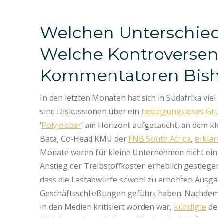
Welchen Unterschie
Welche Kontroverse
Kommentatoren Bish
In den letzten Monaten hat sich in Südafrika vie
sind Diskussionen über ein
bedingungsloses G
‘
Polyjobber
’ am Horizont aufgetaucht, an dem k
Bata, Co-Head KMU der
FNB South Africa
,
erklär
Monate waren für kleine Unternehmen nicht einf
Anstieg der Treibstoffkosten erheblich gestieg
dass die Lastabwürfe sowohl zu erhöhten Ausga
Geschäftsschließungen geführt haben. Nachdem 
in den Medien kritisiert worden war,
kündigte
de