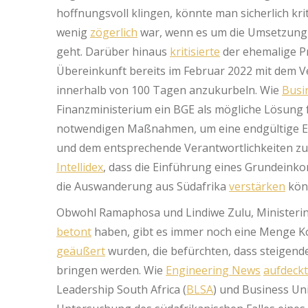
hoffnungsvoll klingen, könnte man sicherlich kr
wenig
zögerlich
war, wenn es um die Umsetzun
geht. Darüber hinaus
kritisierte
der ehemalige Pr
Übereinkunft bereits im Februar 2022 mit dem V
innerhalb von 100 Tagen anzukurbeln. Wie
Busi
Finanzministerium ein BGE als mögliche Lösung f
notwendigen Maßnahmen, um eine endgültige Ent
und dem entsprechende Verantwortlichkeiten zu tre
Intellidex
, dass die Einführung eines Grundein
die Auswanderung aus Südafrika
verstärken
kön
Obwohl Ramaphosa und Lindiwe Zulu, Ministerin 
betont
haben, gibt es immer noch eine Menge K
geäußert
wurden, die befürchten, dass steigende
bringen werden. Wie
Engineering News
aufdeck
Leadership South Africa (
BLSA
) und Business Uni