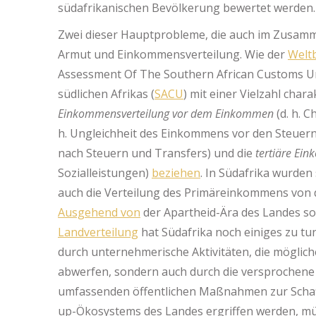
südafrikanischen Bevölkerung bewertet werden.
Zwei dieser Hauptprobleme, die auch im Zusamme
Armut und Einkommensverteilung. Wie der
Welt
Assessment Of The Southern African Customs Un
südlichen Afrikas (
SACU
) mit einer Vielzahl char
Einkommensverteilung vor dem Einkommen
(d. h. C
h. Ungleichheit des Einkommens vor den Steuern
nach Steuern und Transfers) und die
tertiäre Ein
Sozialleistungen)
beziehen
. In Südafrika wurde
auch die Verteilung des Primäreinkommens von
Ausgehend von
der Apartheid-Ära des Landes so
Landverteilung
hat Südafrika noch einiges zu tu
durch unternehmerische Aktivitäten, die mögliche
abwerfen, sondern auch durch die versprochene S
umfassenden öffentlichen Maßnahmen zur Schaffu
up-Ökosystems des Landes ergriffen werden, m