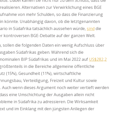
BGE. Dabei kamen sie nicht nur zu dem Schluss, dass die
alisieren. Alternativen zur Verwirklichung eines BGE
ufnahme von mehr Schulden, so dass die Finanzierung
ein könnte. Unabhängig davon, ob die letztgenannten
ario in Südafrika tatsächlich aussehen würde,
sind
die
er kontroversen BGE-Debatte auf der ganzen Welt.
, sollen die folgenden Daten ein wenig Aufschluss über
usgaben Südafrikas geben. Während sich die
nominalen BIP Südafrikas und im Mai 2022 auf
US$282,2
ößtenteils in die Bereiche allgemeine öffentliche
tz (15%), Gesundheit (11%), wirtschaftliche
nungsbau, Verteidigung, Freizeit und Kultur sowie
. Auch wenn dieses Argument noch weiter vertieft werden
ass eine Umschichtung der Ausgaben allein nicht
robleme in Südafrika zu adressieren. Die Wirksamkeit
xt und im Einklang mit den jüngsten Anliegen der