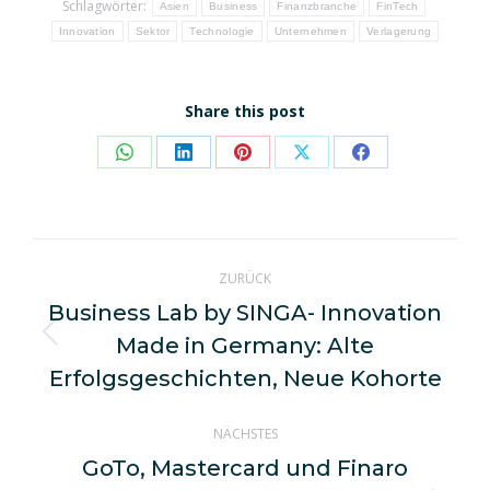
Schlagwörter:
Asien
Business
Finanzbranche
FinTech
Innovation
Sektor
Technologie
Unternehmen
Verlagerung
Share this post
Share
Share
Share
Share
Share
on
on
on
on
on
WhatsApp
LinkedIn
Pinterest
X
Facebook
Kommentarnavigation
ZURÜCK
Business Lab by SINGA- Innovation
Made in Germany: Alte
Vorheriger
Beitrag:
Erfolgsgeschichten, Neue Kohorte
NÄCHSTES
GoTo, Mastercard und Finaro