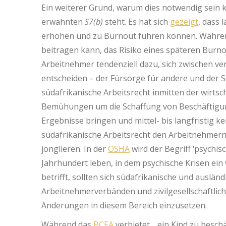
Ein weiterer Grund, warum dies notwendig sein k
erwähnten
S7(b)
steht. Es hat sich
gezeigt
, dass 
erhöhen und zu Burnout führen können. Währe
beitragen kann, das Risiko eines späteren Burn
Arbeitnehmer tendenziell dazu, sich zwischen v
entscheiden – der Fürsorge für andere und der Se
südafrikanische Arbeitsrecht inmitten der wirtsc
Bemühungen um die Schaffung von Beschäftigun
Ergebnisse bringen und mittel- bis langfristig k
südafrikanische Arbeitsrecht den Arbeitnehmern
jonglieren. In der
OSHA
wird der Begriff ‘psychis
Jahrhundert leben, in dem psychische Krisen ein
betrifft, sollten sich südafrikanische und auslä
Arbeitnehmerverbänden und zivilgesellschaftli
Änderungen in diesem Bereich einzusetzen.
Während das
BCEA
verbietet, „ein Kind zu beschä