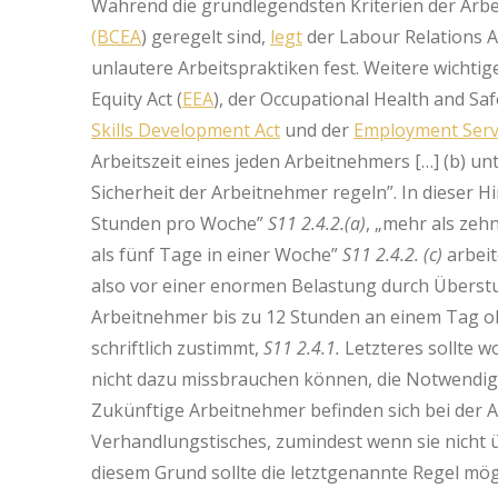
Während die grundlegendsten Kriterien der Arb
(BCEA
) geregelt sind,
legt
der Labour Relations Ac
unlautere Arbeitspraktiken fest. Weitere wichti
Equity Act (
EEA
), der Occupational Health and Safe
Skills Development Act
und der
Employment Servi
Arbeitszeit eines jeden Arbeitnehmers […] (b) 
Sicherheit der Arbeitnehmer regeln”. In dieser H
Stunden pro Woche”
S11 2.4.2.(a)
, „mehr als ze
als fünf Tage in einer Woche”
S11 2.4.2. (c)
arbei
also vor einer enormen Belastung durch Überstu
Arbeitnehmer bis zu 12 Stunden an einem Tag 
schriftlich zustimmt,
S11 2.4.1.
Letzteres sollte w
nicht dazu missbrauchen können, die Notwendigk
Zukünftige Arbeitnehmer befinden sich bei der A
Verhandlungstisches, zumindest wenn sie nicht ü
diesem Grund sollte die letztgenannte Regel mö