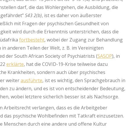
stellen darf, die das Wohlergehen, die Ausbildung, die
s gefährdet”
S43 2(b)
, ist es daher von äußerster
ließlich mit Fragen der psychischen Gesundheit von
keit wird durch die Erkenntnis unterstrichen, dass die
Südafrika
fortbesteht
, wobei der Zugang zur Behandlung
 in anderen Teilen der Welt, z. B. im Vereinigten
ed der South African Society of Psychiatrists (
SASOP
), in
022
erklärte
, hat die COVID-19-Krise teilweise dazu
che Krankheiten, sondern auch über psychisches
ter weiter
ausführte
, ist es wichtig, den Sprachgebrauch in
den zu ändern, und es ist von entscheidender Bedeutung,
en, wobei letztere sicherlich besser ist als Nachsorge.
 Arbeitsrecht verlangen, dass es die Arbeitgeber
nd das psychische Wohlbefinden mit Tatkraft einzusetzen.
ele Menschen durch eine andere und offene Kultur