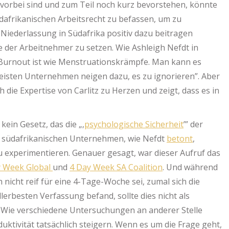
 vorbei sind und zum Teil noch kurz bevorstehen, könnte
üdafrikanischen Arbeitsrecht zu befassen, um zu
Niederlassung in Südafrika positiv dazu beitragen
 der Arbeitnehmer zu setzen. Wie Ashleigh Nefdt in
„Burnout ist wie Menstruationskrämpfe. Man kann es
 meisten Unternehmen neigen dazu, es zu ignorieren”. Aber
h die Expertise von Carlitz zu Herzen und zeigt, dass es in
t kein Gesetz, das die „‚
psychologische Sicherheit
’” der
e südafrikanischen Unternehmen, wie Nefdt
betont
,
 experimentieren. Genauer gesagt, war dieser Aufruf das
y Week Global
und
4 Day Week SA Coalition
. Und während
ch nicht reif für eine 4-Tage-Woche sei, zumal sich die
llerbesten Verfassung befand, sollte dies nicht als
 Wie verschiedene Untersuchungen an anderer Stelle
ktivität tatsächlich steigern. Wenn es um die Frage geht,