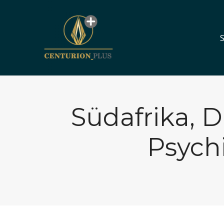
S
S
Südafrika, 
Psych