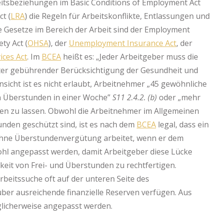
eitsbeziehungen im Basic Conditions of Employment Act
t (
LRA
) die Regeln für Arbeitskonflikte, Entlassungen und
ge Gesetze im Bereich der Arbeit sind der Employment
ty Act (
OHSA
), der
Unemployment Insurance Act
, der
ces Act
. Im
BCEA
heißt es: „Jeder Arbeitgeber muss die
unter gebührender Berücksichtigung der Gesundheit und
insicht ist es nicht erlaubt, Arbeitnehmer „45 gewöhnliche
hn Überstunden in einer Woche”
S11 2.4.2. (b)
oder „mehr
ten zu lassen. Obwohl die Arbeitnehmer im Allgemeinen
nden geschützt sind, ist es nach dem
BCEA
legal, dass ein
ohne Überstundenvergütung arbeitet, wenn er dem
ohl angepasst werden, damit Arbeitgeber diese Lücke
eit von Frei- und Überstunden zu rechtfertigen.
rbeitssuche oft auf der unteren Seite des
ber ausreichende finanzielle Reserven verfügen. Aus
glicherweise angepasst werden.