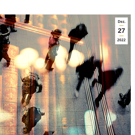
Dez.
27
2022