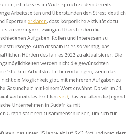
önnte, ist, dass es im Widerspruch zu dem bereits
lange Arbeitszeiten und Überstunden den Stress deutlich
nd Experten
erklären
, dass körperliche Aktivität dazu
outs zu verringern, zwingen Überstunden die
erschiedenen Aufgaben, Rollen und Interessen zu
lbstfürsorge. Auch deshalb ist es so wichtig, das
haftlichen Hürden des Jahres 2022 zu aktualisieren. Die
gsmöglichkeiten werden nicht die gewünschten
eine ‘starken’ Arbeitskräfte hervorbringen, wenn das
 nicht die Möglichkeit gibt, mit mehreren Aufgaben zu
che Gesundheit’ mit keinem Wort erwähnt. Da wir im 21.
 weit verbreitetes Problem
sind
, das vor allem die Jugend
ndische Unternehmen in Südafrika mit
chen Organisationen zusammenschließen, um sich für
ftigen, das unter 15 Jahre alt ist”
S 43 1(a)
und präzisiert,