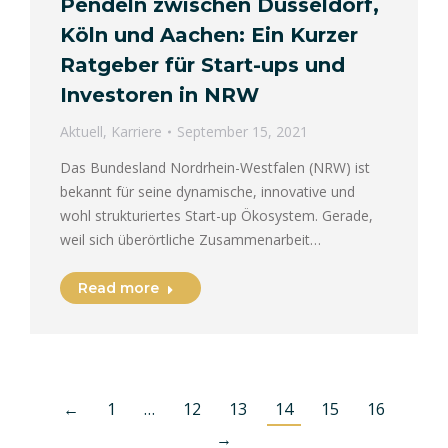
Pendeln zwischen Düsseldorf,
Köln und Aachen: Ein Kurzer
Ratgeber für Start-ups und
Investoren in NRW
Aktuell
,
Karriere
September 15, 2021
Das Bundesland Nordrhein-Westfalen (NRW) ist
bekannt für seine dynamische, innovative und
wohl strukturiertes Start-up Ökosystem. Gerade,
weil sich überörtliche Zusammenarbeit…
Read more
←
1
…
12
13
14
15
16
→