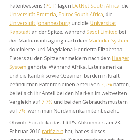
Patentwesens (
PCT
) lagen
DetNet South Africa
, die
Universität Pretoria
,
Epiroc South Africa
, die
Universität Johannesburg
und die
Universität
Kapstadt
an der Spitze, während
Sasol Limited
bei
der Markeneintragung nach dem
Madrider System
dominierte und Magdalena Henrietta Elizabetha
Pieters zu den Spitzenanmeldern nach dem
Haager
System
gehörte. Während Afrika, Lateinamerika
und die Karibik sowie Ozeanien bei den in Kraft
befindlichen Patenten einen Anteil von
3,2%
hatten,
belief sich ihr Anteil bei den Marken im weltweiten
Vergleich auf
7,7%
und bei den Gebrauchsmustern
auf
7%
, wenn man Nordamerika miteinbezieht.
Obwohl Südafrika das TRIPS-Abkommen am 23.
Februar 2016
ratifiziert
hat, hat es dieses
zusammen mit Indien im Zusammenhang mit der