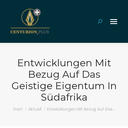
Search:
Entwicklungen Mit
Bezug Auf Das
Geistige Eigentum In
Südafrika
Sie befinden sich hier:
Start
Aktuell
Entwicklungen Mit Bezug Auf Das…