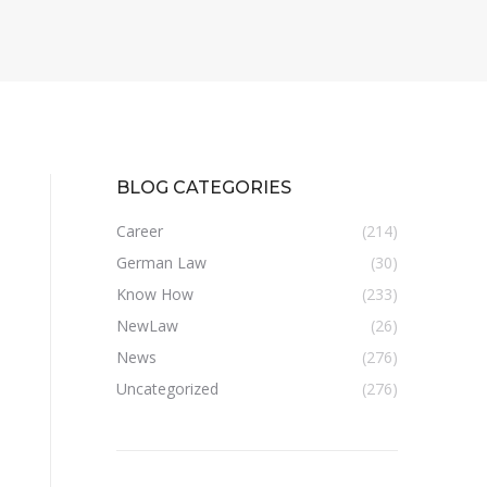
BLOG CATEGORIES
Career
(214)
German Law
(30)
Know How
(233)
NewLaw
(26)
News
(276)
Uncategorized
(276)