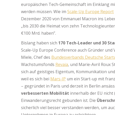
europäischen Tech-Gemeinschaft im Einklang mi
werden müssen. Wie im
Scale-Up Europe Report
Dezember 2020 von Emmanuel Macron ins Lebe
„bis 2030 die Heimat von zehn Technologieunter
€100 Mrd. haben”.
Bislang haben sich
170 Tech-Leader und 30 St
Scale-Up Europe Conference auch Gründer und Ve
Miele, Chef des
Bundesverbands Deutsche Start
Wachstumsfonds
Revaia
, und Marie-Avril Roux S
sich auf geistiges Eigentum, Kommunikation und
weil es sich bei
Mars-IP
um ein Start-up mit fra
– gegründet in Paris und derzeit in Berlin ansäss
verbesserten Mobilität
innerhalb der EU nicht 
Einwanderungsrecht gebunden ist. Die
Überschn
sicherlich viel besser verstanden werden, um a
Unternehmen in Europa zu erleichtern.