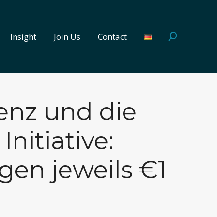
Insight
Join Us
Contact
Search:
Insight
Join Us
Contact
Search:
enz und die
itiative:
gen jeweils €1