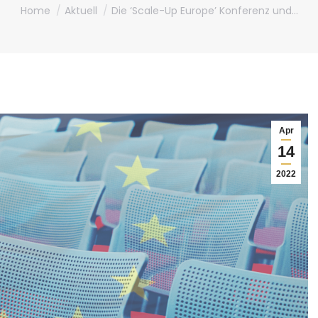
You are here:
Home
Aktuell
Die ‘Scale-Up Europe’ Konferenz und…
Apr
14
2022