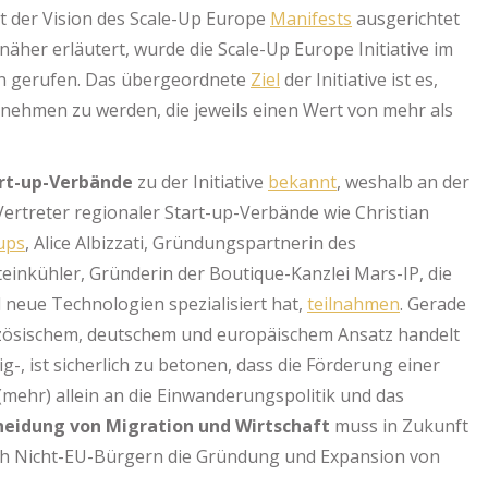
t der Vision des Scale-Up Europe
Manifests
ausgerichtet
näher erläutert, wurde die Scale-Up Europe Initiative im
n gerufen. Das übergeordnete
Ziel
der Initiative ist es,
nehmen zu werden, die jeweils einen Wert von mehr als
art-up-Verbände
zu der Initiative
bekannt
, weshalb an der
rtreter regionaler Start-up-Verbände wie Christian
ups
, Alice Albizzati, Gründungspartnerin des
teinkühler, Gründerin der Boutique-Kanzlei Mars-IP, die
 neue Technologien spezialisiert hat,
teilnahmen
. Gerade
nzösischem, deutschem und europäischem Ansatz handelt
ig-, ist sicherlich zu betonen, dass die Förderung einer
(mehr) allein an die Einwanderungspolitik und das
eidung von Migration und Wirtschaft
muss in Zukunft
uch Nicht-EU-Bürgern die Gründung und Expansion von