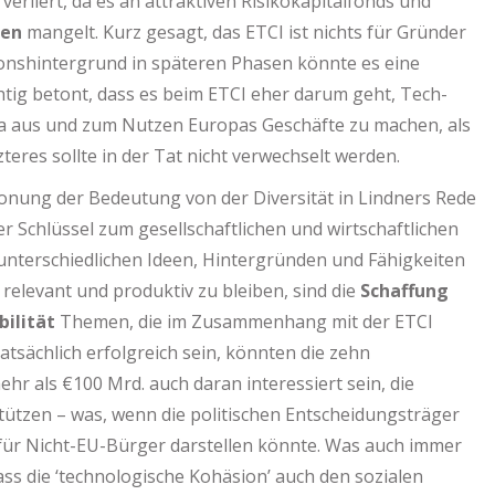
verliert, da es an attraktiven Risikokapitalfonds und
sen
mangelt. Kurz gesagt, das ETCI ist nichts für Gründer
ionshintergrund in späteren Phasen könnte es eine
ichtig betont, dass es beim ETCI eher darum geht, Tech-
a aus und zum Nutzen Europas Geschäfte zu machen, als
eres sollte in der Tat nicht verwechselt werden.
onung der Bedeutung von der Diversität in Lindners Rede
er Schlüssel zum gesellschaftlichen und wirtschaftlichen
 unterschiedlichen Ideen, Hintergründen und Fähigkeiten
elevant und produktiv zu bleiben, sind die
Schaffung
bilität
Themen, die im Zusammenhang mit der ETCI
tatsächlich erfolgreich sein, könnten die zehn
 als €100 Mrd. auch daran interessiert sein, die
tützen – was, wenn die politischen Entscheidungsträger
 für Nicht-EU-Bürger darstellen könnte. Was auch immer
dass die ‘technologische Kohäsion’ auch den sozialen