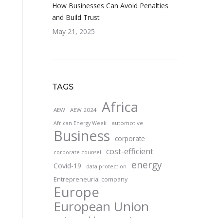
How Businesses Can Avoid Penalties
and Build Trust
May 21, 2025
TAGS
Africa
AEW
AEW 2024
automotive
African Energy Week
Business
corporate
cost-efficient
corporate counsel
energy
Covid-19
data protection
Entrepreneurial company
Europe
European Union