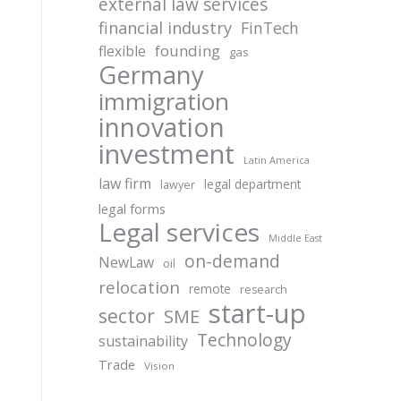
external law services
financial industry
FinTech
founding
flexible
gas
Germany
immigration
innovation
investment
Latin America
law firm
legal department
lawyer
legal forms
Legal services
Middle East
on-demand
NewLaw
oil
relocation
remote
research
start-up
sector
SME
Technology
sustainability
Trade
Vision