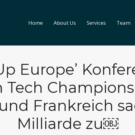
Home
About Us
Services
Team
Home
About Us
Services
Team
-Up Europe’ Konfer
 Tech Champions In
nd Frankreich sa
Milliarde zu￼